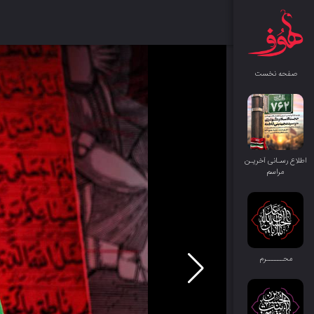
صفحه نخست
اطلاع رسـانی آخریـن
مراسم
محــــــرم