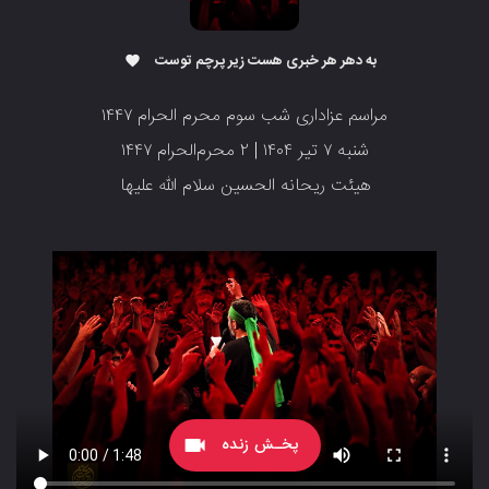
به دهر هر خبری هست زیر پرچم توست
favorite
مراسم عزاداری شب سوم محرم الحرام ۱۴۴۷
شنبه ۷ تیر ۱۴۰۴ | ۲ محرم‌الحرام ۱۴۴۷
هیئت ریحانه الحسین سلام الله علیها
پخـش زنده
videocam