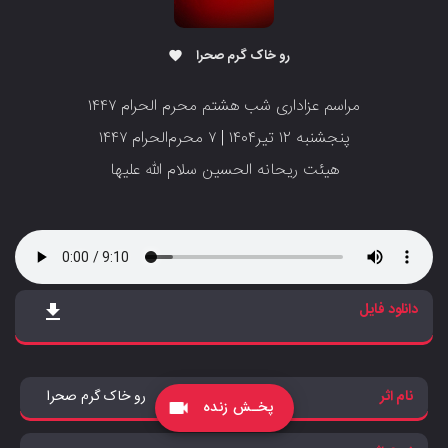
رو خاک گرم صحرا
favorite
مراسم عزاداری شب هشتم محرم الحرام ۱۴۴۷
پنجشنبه ۱۲ تیر۱۴۰۴ | ۷ محرم‌الحرام ۱۴۴۷
هیئت ریحانه الحسین سلام الله علیها
دانلود فایل
file_download
نام اثر
رو خاک گرم صحرا
پخـش زنده
videocam