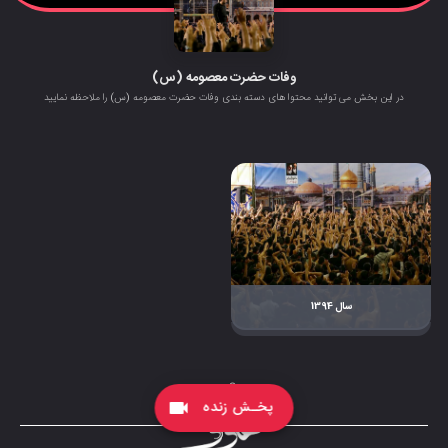
وفات حضرت معصومه (س)
در این بخش می توانید محتوا های دسته بندی وفات حضرت معصومه (س) را ملاحظه نمایید
سال 1394
پخـش زنده
videocam