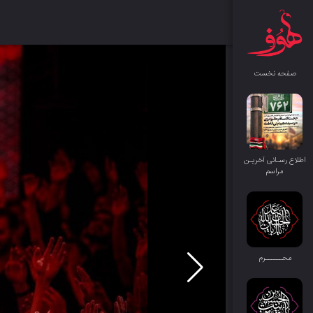
صفحه نخست
اطلاع رسـانی آخریـن
مراسم
محــــــرم